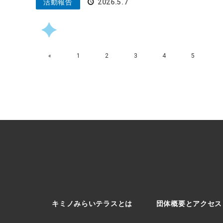
活動報告
2026.5.7
«
1
2
3
4
5
キミノみらいテラスとは
団体概要とアクセス