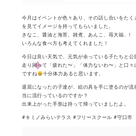
今月はイベントが色々あり、その話し合いをたく
を見てイメージを持ってもらいました。
きなこ、醤油と海苔、雑煮、あんこ、苺大福…！
いろんな食べ方も考えてくれました！
今日は良い天気で、元気が余っている子たちと公
走り回って「疲れた〜」「体力ないわ〜」と口々
ですね
十分体力あると思います。
退屈になったの子達が、絵の具を手に塗るのが流
当に流行っているのですか？
出来上がった手形は持って帰っていましたよ。
#キミノみらいテラス #フリースクール #守口市